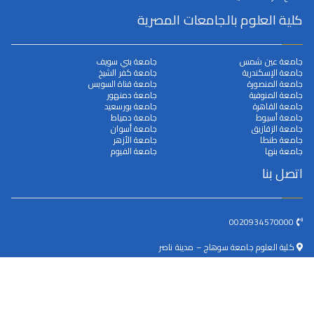
كلية العلوم بالجامعات المصرية
جامعة عين شمس
جامعة بني سويف
جامعة الإسكندرية
جامعة كفر الشيخ
جامعة المنصورة
جامعة قناة السويس
جامعة المنوفية
جامعة دمنهور
جامعة القاهرة
جامعة بورسعيد
جامعة أسيوط
جامعة دمياط
جامعة الزقازيق
جامعة أسوان
جامعة طنطا
جامعة الأزهر
جامعة بنها
جامعة الفيوم
اتصل بنا
0020934570000
كلية العلوم جامعة سوهاج – مدينة ناصر
dean@science.sohag.edu.eg
جميع الحقوق محفوظة © 2025
جامعة سوهاج
. بواسطة البوابة