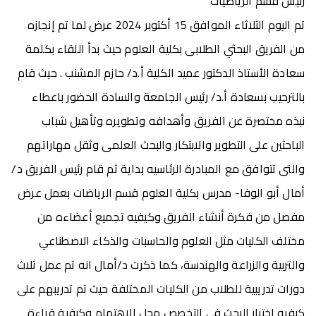
رئيس قسم الرياضيات
تم اليوم الثلاثاء الموافق 15 أكتوبر 2024 عرض لما تم إنجازه
من الفريق البحثي الطلابى بكلية العلوم حيث بدأ اللقاء بكلمة
سعادة الأستاذ الدكتور عميد الكلية أ.د/ حازم المشنب . حيث قام
بالترحيب بسعادة أ.د/ رئيس الجامعة والسادة الحضور باعطاء
نبذه مختصرة عن الفريق وأهدافه وتطويره وتأهيل شباب
الباحثين على التطوير والابتكار والبحث العلمى وثقل مهاراتهم
والتى تتوافق مع المبادرة الرئاسيه بداية ثم قام رئيس الفريق د/
أمال أبو الوفا- مدرس بكلية العلوم قسم الرياضات بعمل عرض
مفصل من فكرة أنشاء الفريق وكيفيه تجميع أعضاءه من
مختلف الكليات مثل العلوم والحاسبات والذكاء الاصطناعي
والتربية والزراعة والهندسة، كما ذكرت د/أمال انه تم عمل ثلاث
دورات تدريبية للطلاب من الكليات المختلفة حيث تم تدريبهم على
كيفيه اختيار البحث في التخصص محل الاهتمام وكيفية قراءة