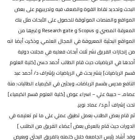
البحث وتحديد نقاط القوة والضعف فيه وتدريبهم على بعض
المواقع والمنصات الموثوقة للحصول على الأبحاث مثل بنك
المعرفة المصري و Scopus و Research gate وغيرها من
المواقع البحثية المعروفة في المجال العلمي. وذكرت أيضا انه
من إنجازات الفريق نشر ثلاث أبحاث فعليه في مجلات دولية
أحدها في الرياضيات حيث قام الطالب أحمد حسن [كلية العلوم
قسم الرياضيات] بنشر بحث في الرياضيات بإشراف د/ أحمد عبد
النافع مدرس بقسم الرياضات، وبحثين في الكيمياء الطالبات: منة
عصامـ – حبيبة علي – اسراء عوض [كلية العلوم قسم الكيمياء]
تحت إشراف أ.م.د/ عماد نوير.
ثم قام بعض الطلاب بعمل تطبيق عملي على ما تم تعليمه في
الدورات حيث قام بالعرض بعض أعضاء الفريق من الطلاب ]
وقد أشاد رئيس الجامعة خلال كلمته بالفريق البحثي وبعرض