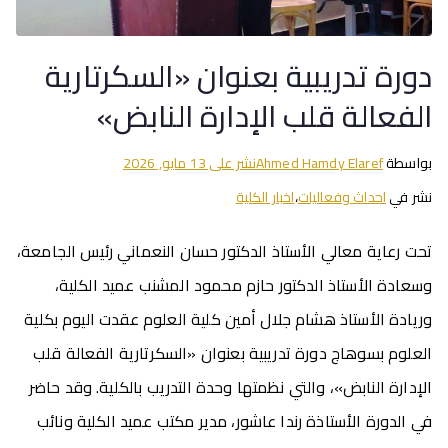
دورة تدريبية بعنوان «السكرتارية
الفعالة قلب الإدارة النابض»
بواسطة
Ahmed Hamdy Elaref
نشر على
13 مايو, 2026
نشر في
احداث وفعاليات
،
اخبار الكلية
تحت رعاية معالي الأستاذ الدكتور حسان النعماني رئيس الجامعة،
وسعادة الأستاذ الدكتور حازم محمود المشنب عميد الكلية،
وريادة الأستاذ هشام جلال أمين كلية العلوم عقدت اليوم بكلية
العلوم بسوهاج دورة تدريبية بعنوان «السكرتارية الفعالة قلب
الإدارة النابض»، والتي نظمتها وحدة التدريب بالكلية. وقد حاضر
في الدورة الأستاذة رندا عاشور، مدير مكتب عميد الكلية ونائب