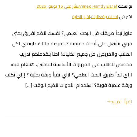
بواسطة
Ahmed Hamdy Elaref
نشر على
15 يونيو, 2025
نشر في
احداث وفعاليات
،
اخبار الكلية
عاوز تبدأ طريقك في البحث العلمي؟ نفسك تنضم لفريق بحثي
قوي يشتغل على أبحاث حقيقية ؟ الفرصة جاتلك دلوقتي لكل
الطلاب والخريجين من جميع الكليات! احنا بنقدملكم تدريب
مخصص للطلاب على المهارات الأساسية للباحثين، هتتعلم فيه:
ازاي تبدأ طريق البحث العلمي؟ ازاي تقرأ ورقة بحثية ؟ إزاي تكتب
ورقة علمية قوية؟ استخدام الأدوات تنظيم الوقت […]
اقرأ المزيد