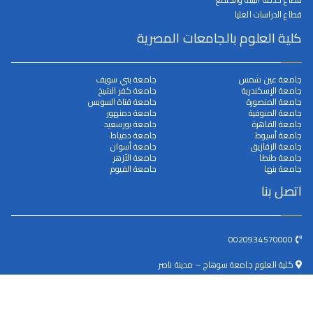
قطاع الدراسات العليا
كلية العلوم بالجامعات المصرية
جامعة عين شمس
جامعة بني سويف
جامعة الإسكندرية
جامعة كفر الشيخ
جامعة المنصورة
جامعة قناة السويس
جامعة المنوفية
جامعة دمنهور
جامعة القاهرة
جامعة بورسعيد
جامعة أسيوط
جامعة دمياط
جامعة الزقازيق
جامعة أسوان
جامعة طنطا
جامعة الأزهر
جامعة بنها
جامعة الفيوم
اتصل بنا
0020934570000
كلية العلوم جامعة سوهاج – مدينة ناصر
dean@science.sohag.edu.eg