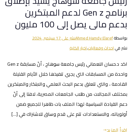
رئيس جامعة سوهاج يشيد بإطلاق
برنامج Gen z لدعم المبتكرين
بدعم مالى يصل إلى 100 مليون
بواسطة
Ahmed Hamdy Elaref
نشر على
17 سبتمبر, 2024
نشر في
احداث وفعاليات
،
اخبار الكلية
اكد د.حسان النعماني رئيس جامعة سوهاج ، أنّ مسابقة Gen z
واحدة من المسابقات التي يجري تنفيذها خلال الأيام القليلة
القادمة ، والتي تتعلق بدعم البحث العلمي والابتكار والمبتكرين
بمختلف المجالات من طلاب الجامعات المصرية، لافتا إلى أنّ
دعم القيادة السياسية لهذا الملف بات ظاهرا للجميع ضمن
أولوياته، والاستعدادات تتم على قدم وساق للاشتراك في […]
اقرأ المزيد