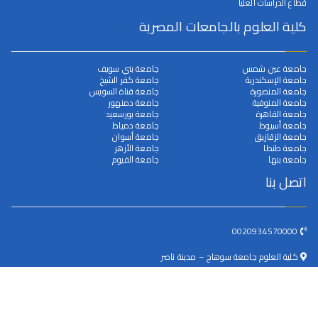
قطاع الدراسات العليا
كلية العلوم بالجامعات المصرية
جامعة عين شمس
جامعة بني سويف
جامعة الإسكندرية
جامعة كفر الشيخ
جامعة المنصورة
جامعة قناة السويس
جامعة المنوفية
جامعة دمنهور
جامعة القاهرة
جامعة بورسعيد
جامعة أسيوط
جامعة دمياط
جامعة الزقازيق
جامعة أسوان
جامعة طنطا
جامعة الأزهر
جامعة بنها
جامعة الفيوم
اتصل بنا
0020934570000
كلية العلوم جامعة سوهاج – مدينة ناصر
dean@science.sohag.edu.eg
جميع الحقوق محفوظة © 2025
جامعة سوهاج
. بواسطة البوابة