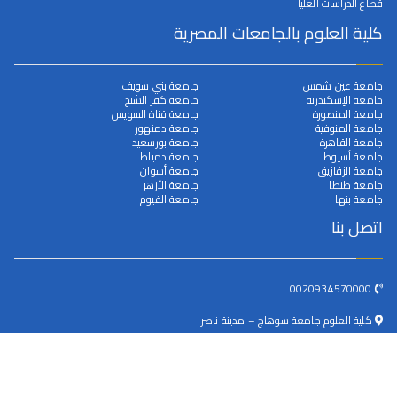
قطاع الدراسات العليا
كلية العلوم بالجامعات المصرية
جامعة عين شمس
جامعة بني سويف
جامعة الإسكندرية
جامعة كفر الشيخ
جامعة المنصورة
جامعة قناة السويس
جامعة المنوفية
جامعة دمنهور
جامعة القاهرة
جامعة بورسعيد
جامعة أسيوط
جامعة دمياط
جامعة الزقازيق
جامعة أسوان
جامعة طنطا
جامعة الأزهر
جامعة بنها
جامعة الفيوم
اتصل بنا
0020934570000
كلية العلوم جامعة سوهاج – مدينة ناصر
dean@science.sohag.edu.eg
جميع الحقوق محفوظة © 2025
جامعة سوهاج
. بواسطة البوابة