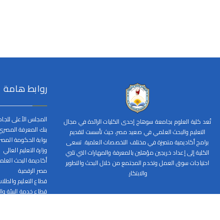
روابط هامة
المجلس الأعلى للجا
تُعد كلية العلوم بجامعة سوهاج إحدى الكليات الرائدة في مجال
بنك المعرفة المصري
التعليم والبحث العلمي في صعيد مصر، حيث تأسست لتقديم
بوابة الحكومة المصر
برامج أكاديمية متميزة في مختلف التخصصات العلمية. تسعى
وزارة التعليم العالي
الكلية إلى إعداد خريجين مؤهلين بالمعرفة والمهارات التي تلبي
أكاديمة البحث العل
احتياجات سوق العمل وتخدم المجتمع من خلال البحث والتطوير
مصر الرقمية
والابتكار.
قطاع التعليم والطلا
قطاع خدمة البيئة وا
قطاع الدراسات العليا