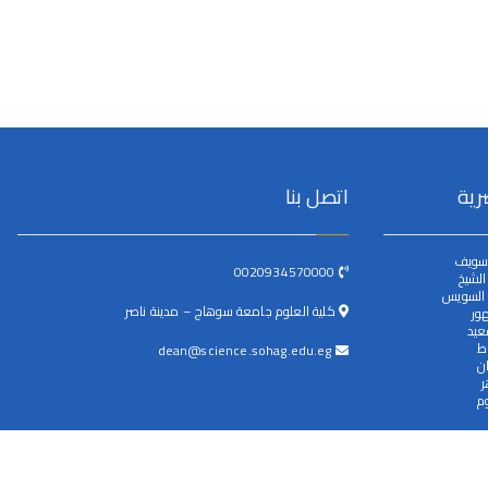
رية
اتصل بنا
سويف
0020934570000
لشيخ
 السويس
كلية العلوم جامعة سوهاج – مدينة ناصر
ور
عيد
ط
dean@science.sohag.edu.eg
ن
ر
م