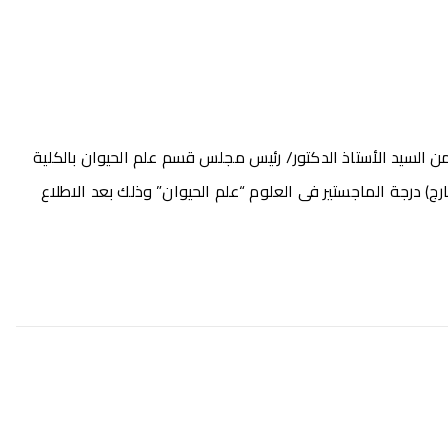
ة لذلك. بشأن الخطاب الوارد من السيد الأستاذ الدكتور/ رئيس مجلس قسم علم الحيوان بالكلية
يد عبدالرحمن أحمد (من الخارج) درجة الماجستير فى العلوم “علم الحيوان” وذلك بعد الاطلاع