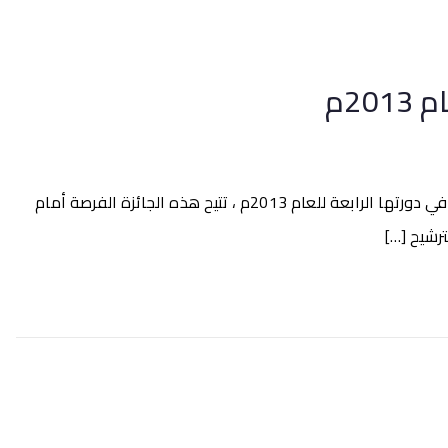
2م
يعلن السيد / حمد بن عبدالله العماري ـ الأمين العام المساعد لمؤسسة الفكر العربي عن المشاركة في الترشيح لجائزة ” أهم كتاب عربي” في دورتها الرابعة للعام 2013م ، تتيح هذه الجائزة الفرصة أمام