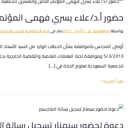
حضور أ.د/علاء يسري فهمى المؤتمر 
بواسطة
admin
نشر على
6 أبريل, 2013
نشر في
اخبار الكلية
،
اخبار قسم علم الحيو
أوصى المجلس بالموافقة بشأن الخطاب الوارد من السيد الأستاذ الد
للجمعية السعودية لعلوم الحياة في […]
اقرأ المزيد
دعوة لحضور سيمنار تسجيل رسالة ال