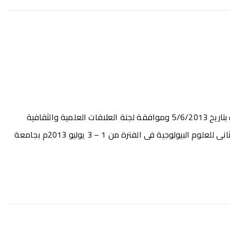
أوصى المجلس بالموافقة بشأن الخطاب الوارد من السيد الأستاذ الدكتور/ وكيل الكلية لشئون الدراسات العليا والبحوث بجلسته المنعقدة بتاريخ 5/6/2013 وموافقة لجنة العلاقات العلمية والثقافية
الخارجية بجلستها المنعقدة بتاريخ 9/6/2013 على حضور السيدة الدكتورة/ نصره محمد حسانين الزهري المدرس بالقسم المؤتمر الدولى الثانى للعلوم البيولوجية فى الفترة من 1 – 3 يوليو 2013م بجامعة