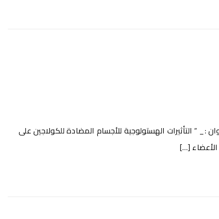
ن :_ “ التأثيرات الهستولوجية للأجسام المضادة للكولاجين على
 الأعضاء […]