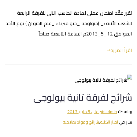
تقرر عقٌد امتحان عملى لمادة الحاسب الاٌلى للفرقة الرابعة
للشعب الاٌتية :_ (جيولوجيا _جيو فيزياء _علم الحيوان ) يوم الأحد
الموافق 12_5_2013م الساعة التاسعة صباحاً
اقرأ المزيد
شرائح لفرقة تانية بيولوجى
بواسطة
admin
نشر على
5 مايو, 2013
نشر في
اخبار الكلية
،
شرائح ومواد تعليمية