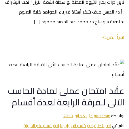
تأين ذرات بخار اللثيوم المحثة بواسطة أشعة الليزر ” تحت الإشراف
: أ.د/ الدرس خلف شكر أستاذ فيزياء الجوامد كلية العلوم
بجامعة سوهاج د/ محمد عبد الحميد محمود […]
اقرأ المزيد
عقٌد امتحان عملى لمادة الحاسب
الاٌلى للفرقة الرابعة لعدة أقسام
بواسطة
admin
نشر على
5 مايو, 2013
نشر في
اخبار الكلية
،
اخبار قسم الجيولوجيا
،
اخبار قسم علم الحيوان