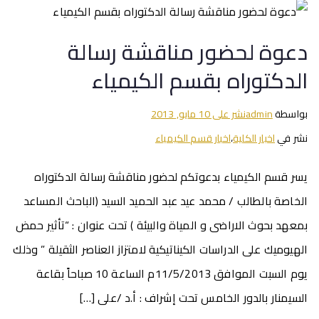
دعوة لحضور مناقشة رسالة
الدكتوراه بقسم الكيمياء
بواسطة
admin
نشر على
10 مايو, 2013
نشر في
اخبار الكلية
،
اخبار قسم الكيمياء
يسر قسم الكيمياء بدعوتكم لحضور مناقشة رسالة الدكتوراه
الخاصة بالطالب / محمد عيد عبد الحميد السيد (الباحث المساعد
بمعهد بحوث الاراضى و المياة والبيئة ) تحت عنوان : “تأثير حمض
الهيوميك على الدراسات الكيناتيكية لامتزاز العناصر الثقيلة ” وذلك
يوم السبت الموافق 11/5/2013م الساعة 10 صباحاً بقاعة
السيمنار بالدور الخامس تحت إشراف : أ.د /على […]