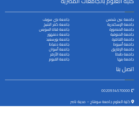
كلية العلوم بالجامعات المصرية
جامعة عين شمس
جامعة بني سويف
جامعة الإسكندرية
جامعة كفر الشيخ
جامعة المنصورة
جامعة قناة السويس
جامعة المنوفية
جامعة دمنهور
جامعة القاهرة
جامعة بورسعيد
جامعة أسيوط
جامعة دمياط
جامعة الزقازيق
جامعة أسوان
جامعة طنطا
جامعة الأزهر
جامعة بنها
جامعة الفيوم
اتصل بنا
0020934570000
كلية العلوم جامعة سوهاج – مدينة ناصر
dean@science.sohag.edu.eg
جميع الحقوق محفوظة © 2025
جامعة سوهاج
. بواسطة البوابة
الالكترونية.