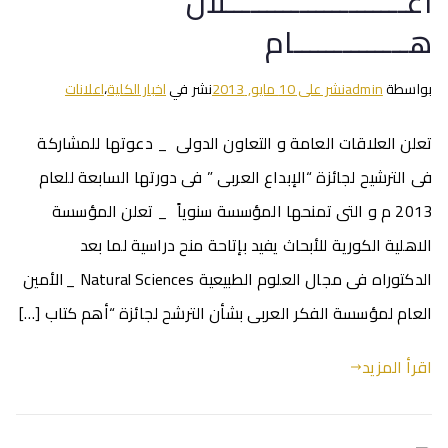
اعــــــــــــــــــــــلان
هــــــــــــــام
بواسطة
admin
نشر على
10 مايو, 2013
نشر في
اخبار الكلية
،
اعلانات
تعلن العلاقات العامة و التعاون الدولى _ دعوتها للمشاركة
فى الترشيح لجائزة “الإبداع العربى ” فى دورتها السابعة للعام
2013 م و التى تمنحها المؤسسة سنوياً _ تعلن المؤسسة
الاهلية الكورية للأبحاث يفيد بإتاحة منح دراسية لما بعد
الدكتوراه فى مجال العلوم الطبيعية Natural Sciences _الأمين
العام لمؤسسة الفكر العربى بشأن الترشح لجائزة “أهم كتاب […]
اقرأ المزيد