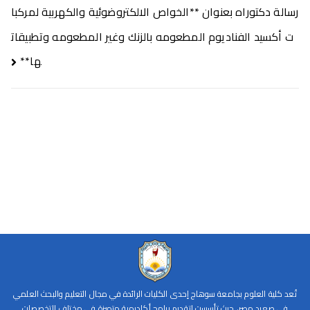
رسالة دكتوراه بعنوان **الخواص الالكتروضوئية والكهربية لمركبا
ت أكسيد الفناديوم المطعومه بالزنك وغير المطعومه وتطبيقات
ها**
تُعد كلية العلوم بجامعة سوهاج إحدى الكليات الرائدة في مجال التعليم والبحث العلمي
في صعيد مصر، حيث تأسست لتقديم برامج أكاديمية متميزة في مختلف التخصصات