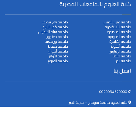
كلية العلوم بالجامعات المصرية
جامعة عين شمس
جامعة بني سويف
جامعة الإسكندرية
جامعة كفر الشيخ
جامعة المنصورة
جامعة قناة السويس
جامعة المنوفية
جامعة دمنهور
جامعة القاهرة
جامعة بورسعيد
جامعة أسيوط
جامعة دمياط
جامعة الزقازيق
جامعة أسوان
جامعة طنطا
جامعة الأزهر
جامعة بنها
جامعة الفيوم
اتصل بنا
0020934570000
كلية العلوم جامعة سوهاج – مدينة ناصر
dean@science.sohag.edu.eg
جميع الحقوق محفوظة © 2025
جامعة سوهاج
. بواسطة البوابة
الالكترونية.