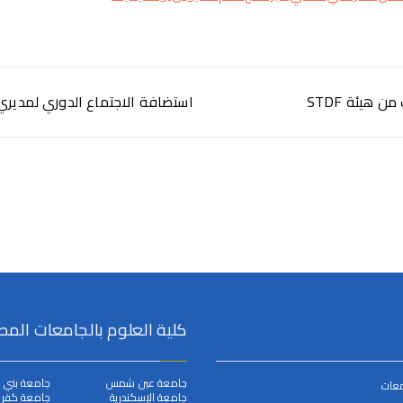
هيئة STDF
استضافة الاجتماع الدوري لمدير
كلية العلوم بالجامعات المص
جامعة عين شمس
جامعة بني 
معات
جامعة الإسكندرية
جامعة كفر ا