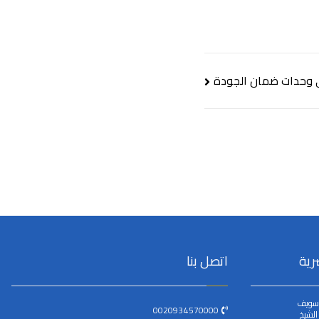
ي وحدات ضمان الجودة
رية
اتصل بنا
سويف
0020934570000
لشيخ