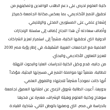
كلية العلوم تحرص على دعم الطلاب الوافدين وتمكينهم من
تحقيق التميز الأكاديمي، بما يعكس مكانة الجامعة كمركز
إشعاع علمي على المستويين المحلي والإقليمي.
وأضاف سعادته أن هذا النجاح يُضاف إلى سلسلة الإنجازات
الدولية التي تحققها الكلية، مشيراً إلى استمرار تعزيز الشراكات
العلمية مع الجامعات العربية الشقيقة، في إطار رؤية مصر 2030
لتعزيز التعاون الأكاديمي والبحثي.
من جانبه، قدم وكيل الكلية للدراسات العليا والبحوث التهنئة
للطالبة، متمنياً لها مواصلة التميز في مسيرتها البحثية، مؤكداً
أنها كانت نموذجاً مشرفاً للاجتهاد والتفوق العلمي.
بدورها، أعربت الطالبة شروق الزعبي عن امتنانها العميق لجامعة
سوهاج وكلية العلوم وهيئة الإشراف، معبرة عن فخرها
بالدراسة في مصر، التي وصفها بالوطن الثاني، شاكرة القيادة