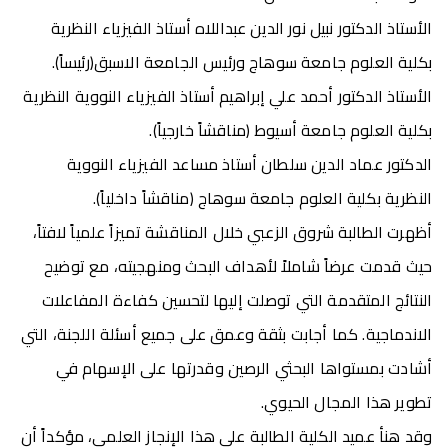
الأستاذ الدكتور نبيل نور الدين عبداللاه أستاذ الفيزياء النظرية
بكلية العلوم جامعة سوهاج ورئيس الجامعة الاسبق(رئيساً).
الأستاذ الدكتور أحمد علي إبراهيم أستاذ الفيزياء النووية النظرية
بكلية العلوم جامعة أسيوط (مناقشاً خارجياً).
الدكتور عماد الدين سلطان أستاذ مساعد الفيزياء النووية
النظرية بكلية العلوم جامعة سوهاج (مناقشاً داخلياً).
أظهرت الطالبة شروق الزعبي خلال المناقشة تميزاً علمياً لافتاً،
حيث قدمت عرضاً شاملاً لأهداف البحث ومنهجيته، مع توضيح
النتائج المتقدمة التي توصلت إليها لتحسين كفاءة المفاعلات
الاندماجية. كما أجابت بثقة وعمق على جميع أسئلة اللجنة، التي
أشادت بمستواها البحثي الرصين وقدرتها على الإسهام في
تطوير هذا المجال الحيوي.
وقد هنأ عميد الكلية الطالبة على هذا الإنجاز العلمي، مؤكداً أن