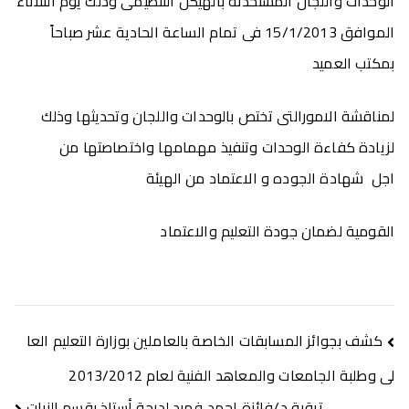
الوحدات واللجان المستحدثة بالهيكل التنظيمى وذلك يوم الثلاثاء
الموافق 15/1/2013 فى تمام الساعة الحادية عشر صباحاً
بمكتب العميد
لمناقشة الامورالتى تختص بالوحدات واللجان وتحديثها وذلك
لزيادة كفاءة الوحدات وتنفيذ مهمامها واختصاصتها من
اجل شهادة الجوده و الاعتماد من الهيئة
القومية لضمان جودة التعليم والاعتماد
كشف بجوائز المسابقات الخاصة بالعاملين بوزارة التعليم العا
لى وطلبة الجامعات والمعاهد الفنية لعام 2013/2012
ترقية د/فائزة احمد فهيد لدرجة أستاذ بقسم النبات