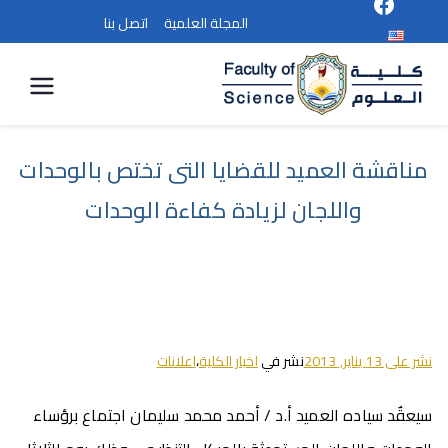
المجلة العلمية
اتصل بنا
كلية
العلوم
مناقشة العميد للقضايا التى تختص بالوحدات
واللجان لزيادة كفاءة الوحدات
نشر على
13 يناير, 2013
نشر في
اخبار الكلية
،
اعلانات
سيعقٌد سياده العميد أ.د / أحمد محمد سليمان اجتماع برؤساء