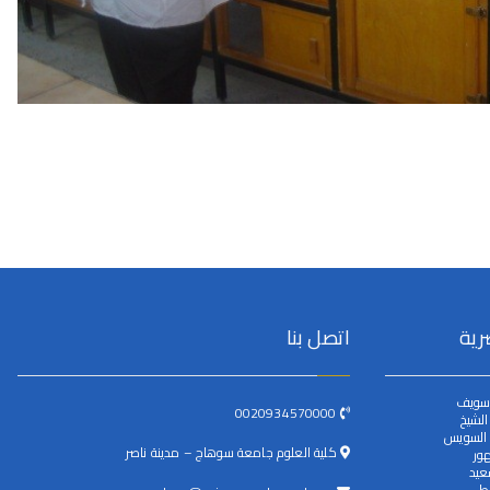
رية
اتصل بنا
سويف
0020934570000
لشيخ
 السويس
كلية العلوم جامعة سوهاج – مدينة ناصر
ور
عيد
ط