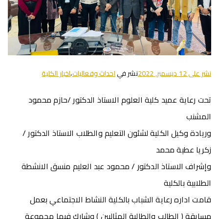
نشر على
12 ديسمبر, 2022
نشر في
احداث وفعاليات
،
اخبار الكلية
تحت رعاية عميد كلية العلوم الاستاذ الدكتور /حازم محمود
المشنب
وريادة وكيل الكلية لشئون التعليم والطلاب الاستاذ الدكتور /
زكريا عطية محمد
وإشراف الاستاذ الدكتور / محمود عبد العليم منسق الانشطة
الطلابية بالكلية
قامت اداره رعاية الشباب بالكلية النشاط الاجتماعي بعمل
مسابقة ( الطالب والطالبة المثاليين ) وشارك فيها مجموعة