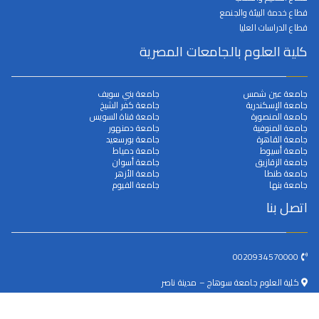
قطاع خدمة البيئة والجنمع
قطاع الدراسات العليا
كلية العلوم بالجامعات المصرية
جامعة عين شمس
جامعة بني سويف
جامعة الإسكندرية
جامعة كفر الشيخ
جامعة المنصورة
جامعة قناة السويس
جامعة المنوفية
جامعة دمنهور
جامعة القاهرة
جامعة بورسعيد
جامعة أسيوط
جامعة دمياط
جامعة الزقازيق
جامعة أسوان
جامعة طنطا
جامعة الأزهر
جامعة بنها
جامعة الفيوم
اتصل بنا
0020934570000
كلية العلوم جامعة سوهاج – مدينة ناصر
dean@science.sohag.edu.eg