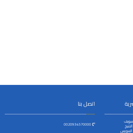
رية
اتصل بنا
سويف
0020934570000
لشيخ
 السويس