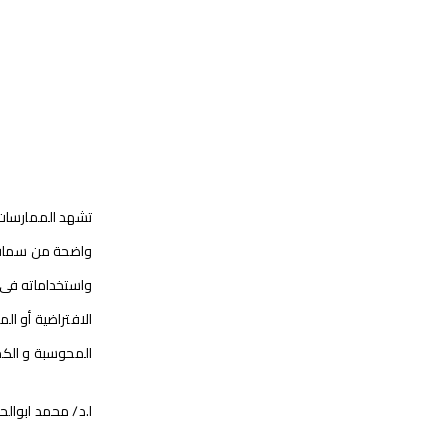
تشهد الممارسات ت
واضحة من سمات ا
واستخداماته فى 
الافتراضية أو ال
المحوسبة و الكمب
ا.د/ محمد ابوال