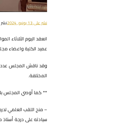
نشر على
13 يونيو, 2024
نشر 
عميد الكلية واعضاء مجل
وقد ناقش المجلس عددا م
المختلفة.
** كما أوصي المجلس بال
– منح اللقب العلمي لدرج
سيادته على درجة أستاذ 