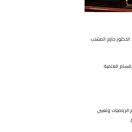
س كليه العلوم بسوهاج رقم 525 برئاسة الاستاذ الدكتور حازم المشنب
اقسام العلمية
الرياضيات وتعيين