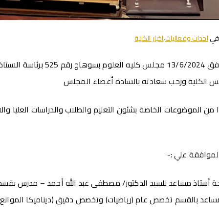
في
احداث وفعاليات
،
اخبار الكلية
انعقد اليوم الثلاثاء الموافق 13/6/2024 مجل
س الكلية ورحب سعادته بالسادة أعضاء المجلس
ن الموضوعات الخاصة بشئون التعليم والطلاب والدراسات العليا وال
موافقة علي :-
ة أستاذ مساعد للسيد الدكتور/ مصطفى عبد الله أحمد – مدرس بقسم 
مساعد بالقسم تخصص عام (رياضيات) وتخصص دقيق (ديناميكا الموانع).