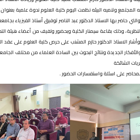
لمجتمع وتنميه البيئه نظمت اليوم كلية العلوم ندوة علمية بعنوان “ن
والتي حاضر بها الاستاذ الدكتور عبد الناصر توفيق أستاذ الفيزياء بجام
النظرية، وذلك بقاعة سيمنار الكلية وبحضور ولفيف من أعضاء هيئة ال
أشار الاستاذ الدكتور حازم المشنب على حرص كلية العلوم على عقد الن
والأفكار الجديدة ونتائج البحوث بين السادة العلماء من مختلف الج
يات الشائكة
لمحاضر على اسئلة واستفسارات الحضور .