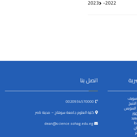
2022-2023
رية
اتصل بنا
سويف
0020934570000
لشيخ
 السويس
كلية العلوم جامعة سوهاج – مدينة ناصر
ور
عيد
ط
dean@science.sohag.edu.eg
ن
ر