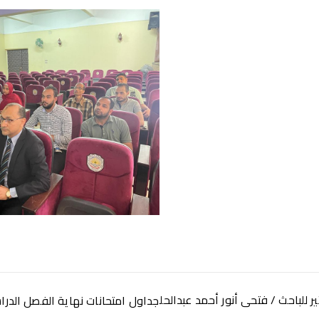
 للباحث / فتحى أنور أحمد عبدالحل
جداول امتحانات نهاية الفصل الدرا