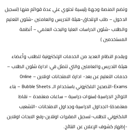
وتضم المنصة وجهة رئيسية تحتوي علي عدة قوائم منها (تسجيل
الدخول – طلب الإلتحاق-هيئة التدريس والعاملين -شئون التعليم
والطلاب -شئون الدراسات العليا والبحث العلمي – أنظمة
المستخدمين )
ويقدم النظام العديد من الخدمات الإلكترونية للطلاب وأعضاء
هيئة التدريس والعاملين والتي تتمثل في: ادارة شئون الطلاب –
خدمات التعليم عن بعد- ادارة الامتحانات اونلاين – Online
Exams-التصحيح الالكتروني باستخدام الـ Bubble Sheets – بناء
اللوائح الدراسية (سنوات دراسية – ساعات معتمدة – نقاط
معتمدة)-الجداول الدراسية وجداول الامتحانات -التشعيب
الالكتروني للطلاب-تسجيل المقررات اونلاين-رفع الابحاث اونلاين
-إظهار كشوف الإعلان عن النتائج.