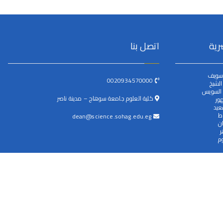
رية
اتصل بنا
سويف
0020934570000
لشيخ
 السويس
كلية العلوم جامعة سوهاج – مدينة ناصر
ور
عيد
ط
dean@science.sohag.edu.eg
ن
ر
م