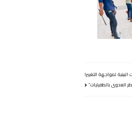
البينية لمواجهة التغييرا
خطر العدوى بالطفيليات”