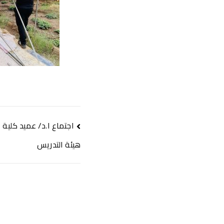
اجتماع ا.د/ عميد كلية
هيئة التدريس