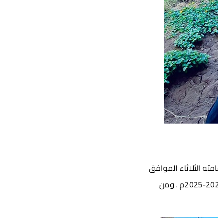
امته الثلاثاء الموافق
الاول من أكتوير امام مبنى كلية العلوم . ضمن برنامج معسكر استقبال الطلاب الجدد للعام 20240-2025م . ومن