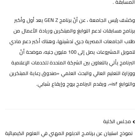
المسابقة .
وكشف رئيس الجامعة ، عن أنّ برنامج GEN Z يعد أول وأكبر
برنامج مسابقات لدعم النوابغ والمبتكرين وريادة الأعمال من
طلاب الجامعات المصرية جري تدشينها، وهناك أكبر دعم مادي
لتمويل المشروعات يصل إلى 100 مليون جنيه، موضحة أنّ
البرنامج يأتي بالتعاون بين الشركة المتحدة للخدمات الإعلامية
ووزارة التعليم العالي والبحث العلمي «صندوق رعاية المبتكرين
والنوابغ isf»، ويقدم البرنامج بروح وإيقاع شبابي.
مجلس الكلية
نموذج استبيان عن برنامـج الدبلوم المهني في العلوم الكيميائية