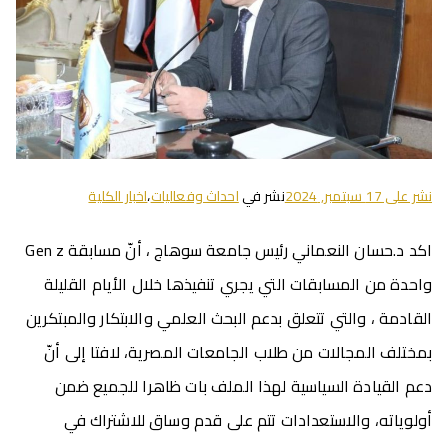
نشر على
17 سبتمبر, 2024
نشر في
احداث وفعاليات
،
اخبار الكلية
اكد د.حسان النعماني رئيس جامعة سوهاج ، أنّ مسابقة Gen z
واحدة من المسابقات التي يجري تنفيذها خلال الأيام القليلة
القادمة ، والتي تتعلق بدعم البحث العلمي والابتكار والمبتكرين
بمختلف المجالات من طلاب الجامعات المصرية، لافتا إلى أنّ
دعم القيادة السياسية لهذا الملف بات ظاهرا للجميع ضمن
أولوياته، والاستعدادات تتم على قدم وساق للاشتراك في