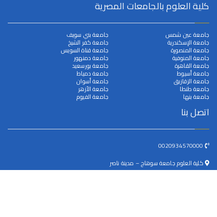
كلية العلوم بالجامعات المصرية
جامعة عين شمس
جامعة بني سويف
جامعة الإسكندرية
جامعة كفر الشيخ
جامعة المنصورة
جامعة قناة السويس
جامعة المنوفية
جامعة دمنهور
جامعة القاهرة
جامعة بورسعيد
جامعة أسيوط
جامعة دمياط
جامعة الزقازيق
جامعة أسوان
جامعة طنطا
جامعة الأزهر
جامعة بنها
جامعة الفيوم
اتصل بنا
0020934570000
كلية العلوم جامعة سوهاج – مدينة ناصر
dean@science.sohag.edu.eg
جميع الحقوق محفوظة © 2025
جامعة سوهاج
. بواسطة البوابة
الالكترونية.