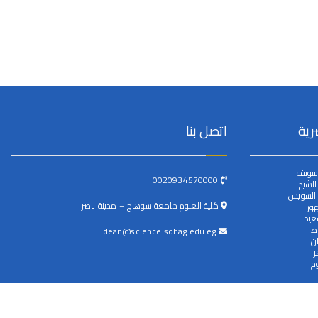
رية
اتصل بنا
سويف
0020934570000
لشيخ
 السويس
كلية العلوم جامعة سوهاج – مدينة ناصر
ور
عيد
ط
dean@science.sohag.edu.eg
ن
ر
م