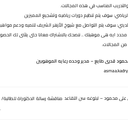
التدريب المناسب في هذه المجالات.
رياضي: سوف يتم تنظيم دورات رياضيه وتشجيع المميزين
ديني: سوف يتم التواصل مع شيوخ الأزهر الشريف لتنميه ودعم مواهب
دد ايه هى موهبتك .. ننصحك بالاشتراك معانا حتى يتثنى لك الحصو
 من المجالات.
محمود قدرى طايع – مدير وحده رعايه الموهوبين
asmaa.kadry
ي على محمود – لبلوغه سن التقاعد
مناقشة رسالة الدكتوراة للطالبة/ آ
خ