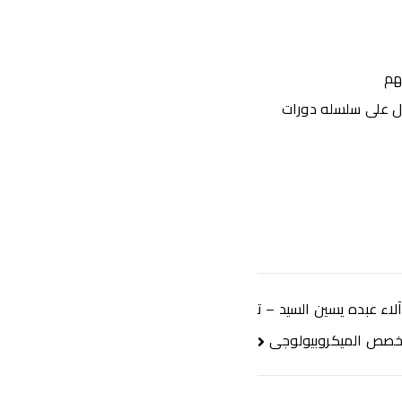
هم
ل على سلسله دورات
لاء عبده يسين السيد – ت
صص الميكروبيولوجى