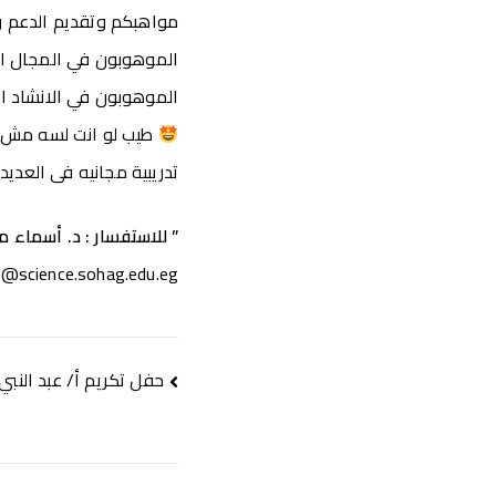
مواهبكم وتقديم الدعم و
الموهوبون في المجال ال
الموهوبون في الانشاد ال
طيب لو انت لسه مش مح
تدريبية مجانيه فى العديد
” للاستفسار : د. أسماء 
@science.sohag.edu.eg
حفل تكريم أ/ عبد النب