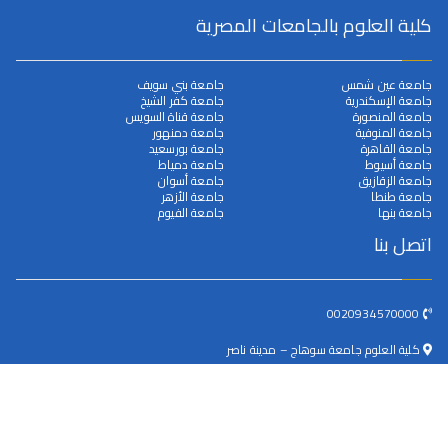
كلية العلوم بالجامعات المصرية
جامعة عين شمس
جامعة بني سويف
جامعة الإسكندرية
جامعة كفر الشيخ
جامعة المنصورة
جامعة قناة السويس
جامعة المنوفية
جامعة دمنهور
جامعة القاهرة
جامعة بورسعيد
جامعة أسيوط
جامعة دمياط
جامعة الزقازيق
جامعة أسوان
جامعة طنطا
جامعة الأزهر
جامعة بنها
جامعة الفيوم
اتصل بنا
0020934570000
كلية العلوم جامعة سوهاج – مدينة ناصر
dean@science.sohag.edu.eg
جميع الحقوق محفوظة © 2025
جامعة سوهاج
. بواسطة البوابة