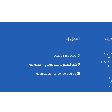
رية
اتصل بنا
سويف
0020934570000
لشيخ
 السويس
كلية العلوم جامعة سوهاج – مدينة ناصر
ور
عيد
ط
dean@science.sohag.edu.eg
ن
ر
م