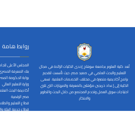
روابط هامة
المجلس الأعلى للجا
تُعد كلية العلوم بجامعة سوهاج إحدى الكليات الرائدة في مجال
بنك المعرفة المصري
التعليم والبحث العلمي في صعيد مصر، حيث تأسست لتقديم
بوابة الحكومة المصر
برامج أكاديمية متميزة في مختلف التخصصات العلمية. تسعى
وزارة التعليم العالي
الكلية إلى إعداد خريجين مؤهلين بالمعرفة والمهارات التي تلبي
أكاديمة البحث العل
احتياجات سوق العمل وتخدم المجتمع من خلال البحث والتطوير
مصر الرقمية
والابتكار.
قطاع التعليم والطلا
قطاع خدمة البيئة وا
قطاع الدراسات العليا