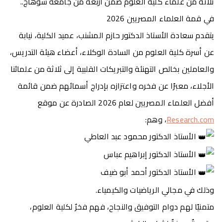
ثلاثة من علماء كلية العلوم ضمن أربعة من جامعة سوهاج..
في قمة العلماء المصريين 2026
يتقدم سعادة الأستاذ الدكتور حازم المشنب، عميد الكلية، نيابة
عن أسرة كلية العلوم من السادة الوكلاء، أعضاء هيئة التدريس،
والعاملين بخالص التهنئة والتبريكات القلبية إلى ثلاثة من علمائنا
الأجلاء، معبرًا عن فخره واعتزازه بإدراج أسمائهم ضمن قائمة
أفضل العلماء المصريين لعام 2026 الصادرة عن موقع
Research.com
، وهم:
الأستاذ الدكتور محمود عبد العاطي
الأستاذ الدكتور إبراهيم عباس
الأستاذ الدكتور أحمد أبو ضيف
وذلك في مجالي الرياضيات والكيمياء.
متمنيًا لهم دوام التوفيق والنجاح، فهم فخرٌ لكلية العلوم،