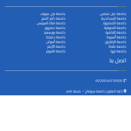
جامعة عين شمس
جامعة بني سويف
جامعة الإسكندرية
جامعة كفر الشيخ
جامعة المنصورة
جامعة قناة السويس
جامعة المنوفية
جامعة دمنهور
جامعة القاهرة
جامعة بورسعيد
جامعة أسيوط
جامعة دمياط
جامعة الزقازيق
جامعة أسوان
جامعة طنطا
جامعة الأزهر
جامعة بنها
جامعة الفيوم
اتصل بنا
0020934570000
كلية العلوم جامعة سوهاج – مدينة ناصر
dean@science.sohag.edu.eg
جميع الحقوق محفوظة © 2025
جامعة سوهاج
. بواسطة البوابة
الالكترونية.