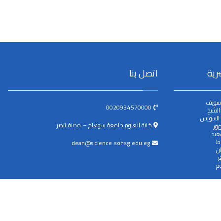
رية
اتصل بنا
سويف
0020934570000
لشيخ
 السويس
كلية العلوم جامعة سوهاج – مدينة ناصر
ور
عيد
ط
dean@science.sohag.edu.eg
ن
ر
م