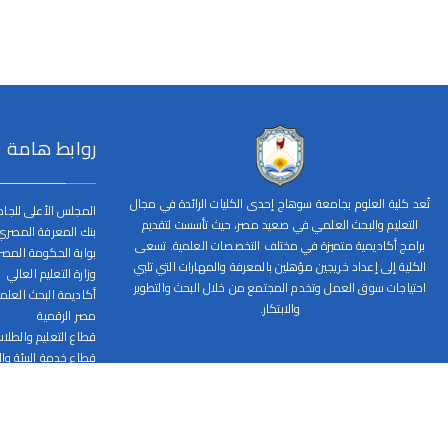
روابط هامة
تُعد كلية العلوم بجامعة سوهاج إحدى الكليات الرائدة في مجال
المجلس الأعلى للجا
التعليم والبحث العلمي في صعيد مصر، حيث تأسست لتقديم
بنك المعرفة المصري
برامج أكاديمية متميزة في مختلف التخصصات العلمية. تسعى
بوابة الحكومة المصر
الكلية إلى إعداد خريجين مؤهلين بالمعرفة والمهارات التي تلبي
وزارة التعليم العالي
احتياجات سوق العمل وتخدم المجتمع من خلال البحث والتطوير
أكاديمة البحث العل
والابتكار.
مصر الرقمية
قطاع التعليم والطلا
قطاع خدمة البيئة وا
قطاع الدراسات العليا