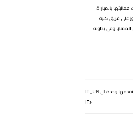
عاليتها بالمباراة
ز علي فريق كلية
ري الممتاز، وفي بطولة
دعوة لحضور ندوة ” الخدمات التى تقدمها وحدة ال IT_UN
IT