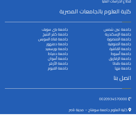
قطاع الدراسات العليا
كلية العلوم بالجامعات المصرية
جامعة عين شمس
جامعة بني سويف
جامعة الإسكندرية
جامعة كفر الشيخ
جامعة المنصورة
جامعة قناة السويس
جامعة المنوفية
جامعة دمنهور
جامعة القاهرة
جامعة بورسعيد
جامعة أسيوط
جامعة دمياط
جامعة الزقازيق
جامعة أسوان
جامعة طنطا
جامعة الأزهر
جامعة بنها
جامعة الفيوم
اتصل بنا
0020934570000
كلية العلوم جامعة سوهاج – مدينة ناصر
dean@science.sohag.edu.eg
جميع الحقوق محفوظة © 2025
جامعة سوهاج
. بواسطة البوابة