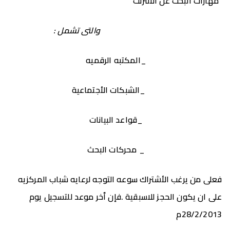
“مهارات البحث عن الأنترنت “
والتى تشمل :
_المكتبه الرقميه
_الشبكات الأجتماعية
_قواعد البيانات
_ محركات البحث
فعلى من يرغب الأشتراك سوعه التوجه لرعايه شباب المركزيه
على ان يكون الحجز للاسبقية .فإن اٌخر موعد للتسجيل يوم
28/2/2013م