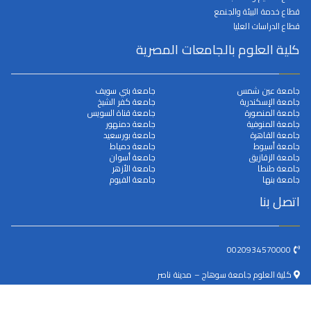
قطاع خدمة البيئة والجنمع
قطاع الدراسات العليا
كلية العلوم بالجامعات المصرية
جامعة عين شمس
جامعة بني سويف
جامعة الإسكندرية
جامعة كفر الشيخ
جامعة المنصورة
جامعة قناة السويس
جامعة المنوفية
جامعة دمنهور
جامعة القاهرة
جامعة بورسعيد
جامعة أسيوط
جامعة دمياط
جامعة الزقازيق
جامعة أسوان
جامعة طنطا
جامعة الأزهر
جامعة بنها
جامعة الفيوم
اتصل بنا
0020934570000
كلية العلوم جامعة سوهاج – مدينة ناصر
dean@science.sohag.edu.eg