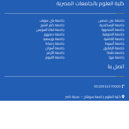
كلية العلوم بالجامعات المصرية
جامعة عين شمس
جامعة بني سويف
جامعة الإسكندرية
جامعة كفر الشيخ
جامعة المنصورة
جامعة قناة السويس
جامعة المنوفية
جامعة دمنهور
جامعة القاهرة
جامعة بورسعيد
جامعة أسيوط
جامعة دمياط
جامعة الزقازيق
جامعة أسوان
جامعة طنطا
جامعة الأزهر
جامعة بنها
جامعة الفيوم
اتصل بنا
0020934570000
كلية العلوم جامعة سوهاج – مدينة ناصر
dean@science.sohag.edu.eg
جميع الحقوق محفوظة © 2025
جامعة سوهاج
. بواسطة البوابة
الالكترونية.