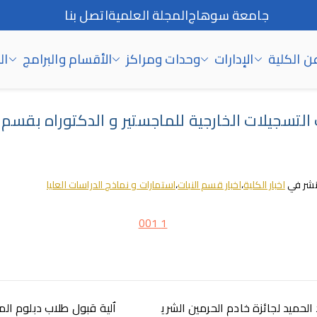
جامعة سوهاج
المجلة العلمية
اتصل بنا
ن الكلية
الإدارات
وحدات ومراكز
الأقسام والبرامج
ال
ت التسجيلات الخارجية للماجستير و الدكتوراه بقسم 
شر في
اخبار الكلية
،
اخبار قسم النبات
،
استمارات و نماذج الدراسات العليا
الحميد لجائزة خادم الحرمين الشري
اٌلية قبول طلاب دبلوم الم