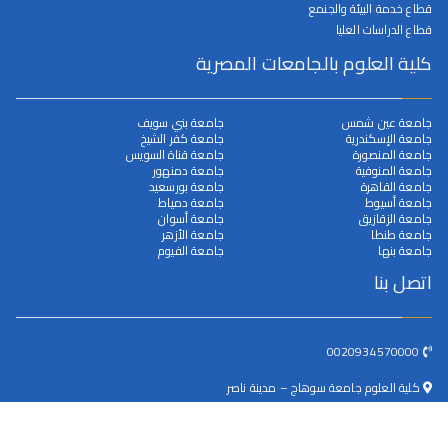
قطاع خدمة البيئة والجنمع
قطاع الدراسات العليا
كلية العلوم بالجامعات المصرية
جامعة عين شمس
جامعة بني سويف
جامعة الإسكندرية
جامعة كفر الشيخ
جامعة المنصورة
جامعة قناة السويس
جامعة المنوفية
جامعة دمنهور
جامعة القاهرة
جامعة بورسعيد
جامعة أسيوط
جامعة دمياط
جامعة الزقازيق
جامعة أسوان
جامعة طنطا
جامعة الأزهر
جامعة بنها
جامعة الفيوم
اتصل بنا
0020934570000
كلية العلوم جامعة سوهاج – مدينة ناصر
dean@science.sohag.edu.eg