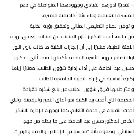
– تقديرًا لدورهم القيادي وجهودهما المتواصلة في دعم
المسيرة التعليمية وبناء بيئة أكاديمية متميزة.
و توفير المناخ التعليمي المثالي وتحقيق رؤية الكلية
من جانبه، أعرب الدكتور حازم المشنب عن امتنانه العميق لهذه
اللفتة الطيبة، مشيرًا إلى أن إنجازات الكلية ما كانت لترى النور
لولا تضافر جهود الأسرة الواحده بأكملها. فيما أثنى الدكتور
حسين عبد الحافظ على أداء إدارة شؤون الطلاب، معتبرًا إياها
ركيزة أساسية في إثراء التجربة الجامعية للطلاب.
و عبّر خلالها فريق شؤون الطلاب عن بالغ شكره للقيادة
الحكيمة التي أخذت بيد الكلية نحو آفاق التميز والرقمنة، وتبني
أحدث التقنيات في خدمة التعليم. كما توجهت الإدارة بالشكر
الخاص للدكتور حسين عبد الحافظ على ما يبذله من جهدٍ
استثنائي، وصفوه بأنه “مدرسة في الإخلاص والدقة والرقي”.